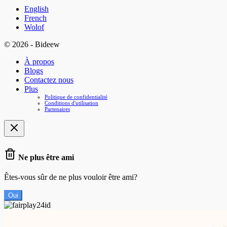
English
French
Wolof
© 2026 - Bideew
À propos
Blogs
Contactez nous
Plus
Politique de confidentialité
Conditions d'utilisation
Partenaires
Ne plus être ami
Êtes-vous sûr de ne plus vouloir être ami?
Oui