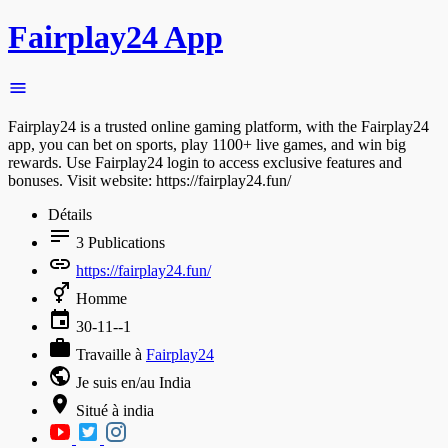
Fairplay24 App
Fairplay24 is a trusted online gaming platform, with the Fairplay24
app, you can bet on sports, play 1100+ live games, and win big
rewards. Use Fairplay24 login to access exclusive features and
bonuses. Visit website: https://fairplay24.fun/
Détails
3
Publications
https://fairplay24.fun/
Homme
30-11--1
Travaille à
Fairplay24
Je suis en/au India
Situé à india