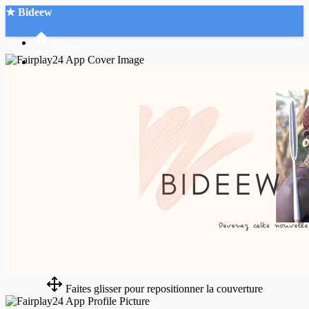
★ Bideew
Accueil
Recherche Avancée
Mon compte
Connexion
Créer un compte
Mode nuit
Faites glisser pour repositionner la couverture