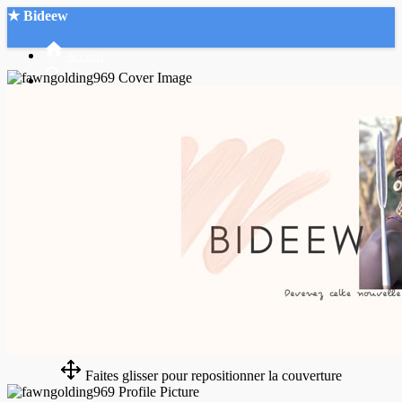
★ Bideew
Accueil
Recherche Avancée
Mon compte
Connexion
Créer un compte
Mode nuit
Faites glisser pour repositionner la couverture