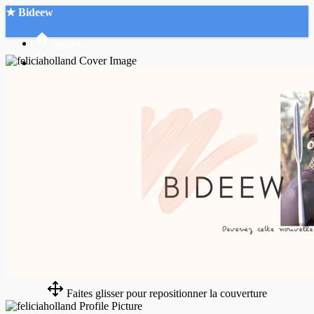
★ Bideew
Accueil
Recherche Avancée
Mon compte
Connexion
Créer un compte
Mode nuit
Faites glisser pour repositionner la couverture