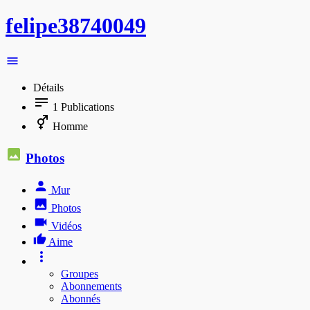
felipe38740049
Détails
1
Publications
Homme
Photos
Mur
Photos
Vidéos
Aime
Groupes
Abonnements
Abonnés