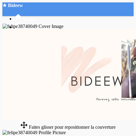
★ Bideew
Accueil
Recherche Avancée
Mon compte
Connexion
Créer un compte
Mode nuit
Faites glisser pour repositionner la couverture