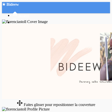
★ Bideew
Accueil
Recherche Avancée
Mon compte
Connexion
Créer un compte
Mode nuit
Faites glisser pour repositionner la couverture