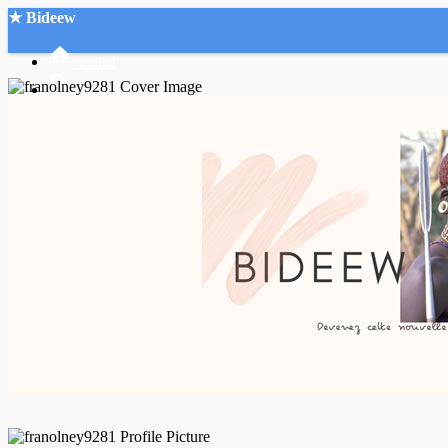
★ Bideew
Accueil
Recherche Avancée
Mon compte
Connexion
Créer un compte
Mode nuit