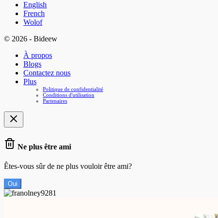
English
French
Wolof
© 2026 - Bideew
À propos
Blogs
Contactez nous
Plus
Politique de confidentialité
Conditions d'utilisation
Partenaires
Ne plus être ami
Êtes-vous sûr de ne plus vouloir être ami?
Oui