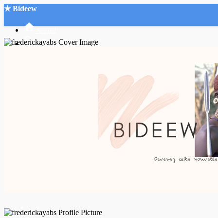
★ Bideew
Accueil
Recherche Avancée
Mon compte
Connexion
Créer un compte
Mode nuit