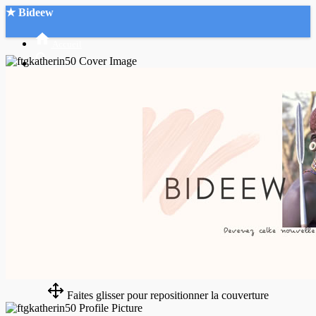
★ Bideew
Accueil
Recherche Avancée
Mon compte
Connexion
Créer un compte
Mode nuit
Faites glisser pour repositionner la couverture