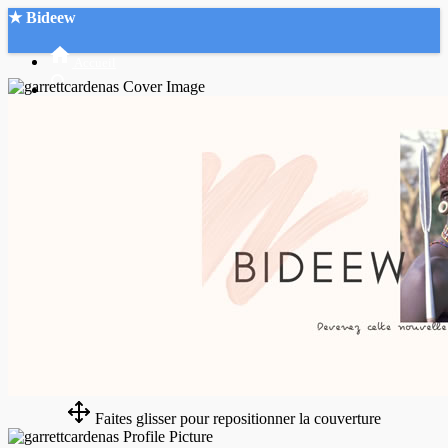
★ Bideew
Accueil
Recherche Avancée
Mon compte
Connexion
Créer un compte
Mode nuit
Faites glisser pour repositionner la couverture