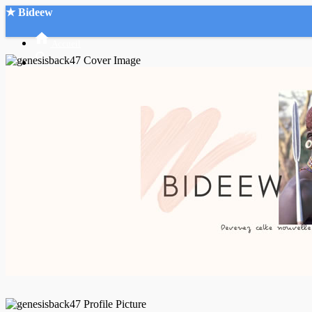
★ Bideew
Accueil
Recherche Avancée
Mon compte
Connexion
Créer un compte
Mode nuit