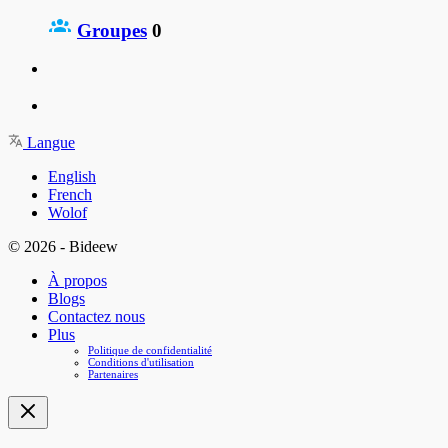
Groupes
0
Langue
English
French
Wolof
© 2026 - Bideew
À propos
Blogs
Contactez nous
Plus
Politique de confidentialité
Conditions d'utilisation
Partenaires