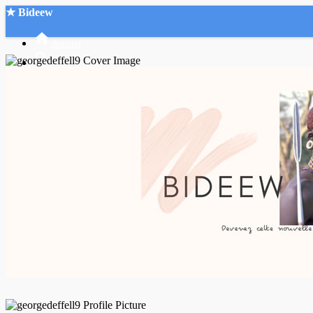
★ Bideew
Accueil
Recherche Avancée
Mon compte
Connexion
Créer un compte
Mode nuit