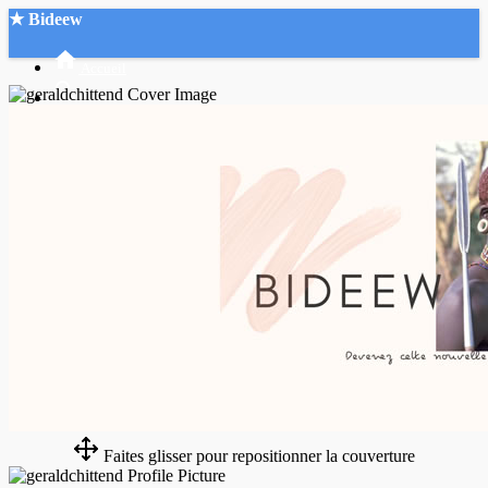
★ Bideew
Accueil
Recherche Avancée
Mon compte
Connexion
Créer un compte
Mode nuit
Faites glisser pour repositionner la couverture