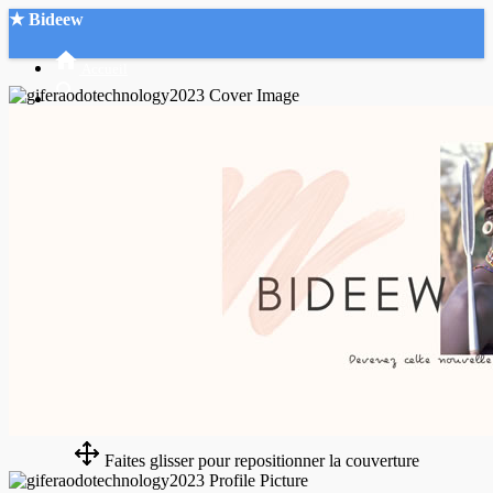
★ Bideew
Accueil
Recherche Avancée
Mon compte
Connexion
Créer un compte
Mode nuit
Faites glisser pour repositionner la couverture