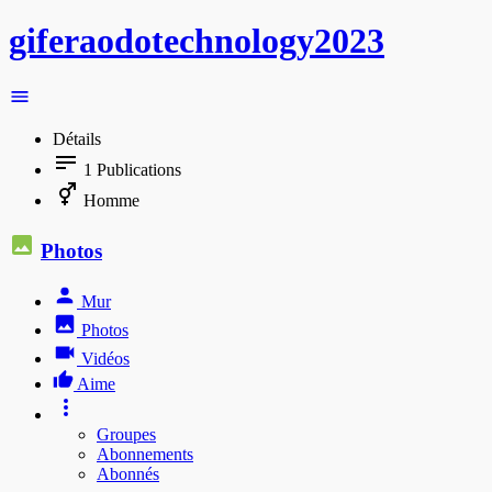
giferaodotechnology2023
Détails
1
Publications
Homme
Photos
Mur
Photos
Vidéos
Aime
Groupes
Abonnements
Abonnés