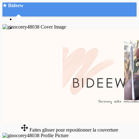
★ Bideew
Accueil
Recherche Avancée
Mon compte
Connexion
Créer un compte
Mode nuit
Faites glisser pour repositionner la couverture