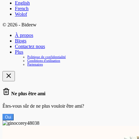
English
French
Wolof
© 2026 - Bideew
À propos
Blogs
Contactez nous
Plus
Politique de confidentialité
Conditions d'utilisation
Partenaires
Ne plus être ami
Êtes-vous sûr de ne plus vouloir être ami?
Oui