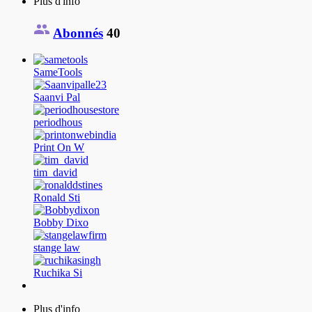
Plus d'info
Abonnés
40
SameTools
Saanvi Pal
periodhous
Print On W
tim_david
Ronald Sti
Bobby Dixo
stange law
Ruchika Si
Plus d'info