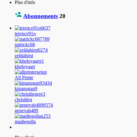
Plus d'info
Abonnements
20
terence91o
patrickc68
zeldahirst
kheloyaarr
All Printe
kinanugan9
christileg
genevab489
madiegolla