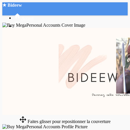
★ Bideew
Accueil
Recherche Avancée
Mon compte
Connexion
Créer un compte
Mode nuit
Faites glisser pour repositionner la couverture