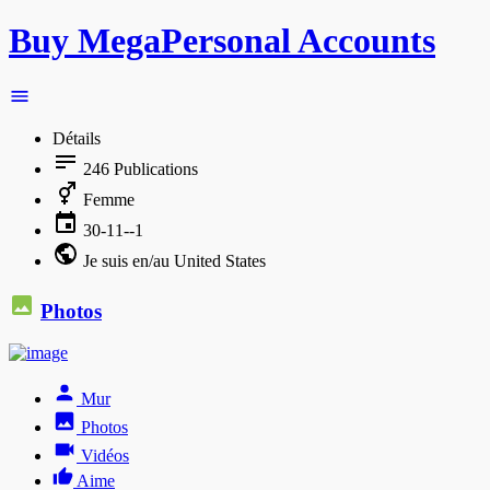
Buy MegaPersonal Accounts
Détails
246
Publications
Femme
30-11--1
Je suis en/au United States
Photos
Mur
Photos
Vidéos
Aime