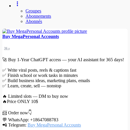
Groupes
Abonnements
Abonnés
Buy MegaPersonal Accounts
36 s
🚀 Buy 1‑Year ChatGPT access — your AI assistant for 365 days!
✅ Write viral posts, reels & captions fast
✅ Finish school or work tasks in minutes
✅ Build business ideas, marketing plans, emails
✅ Learn, create, sell — nonstop
🔥 Limited slots — DM to buy now
🔥Price ONLY 10$
📨 Order now👇
💬 WhatsApp: +18647088783
📲 Telegram:
Buy MegaPersonal Accounts