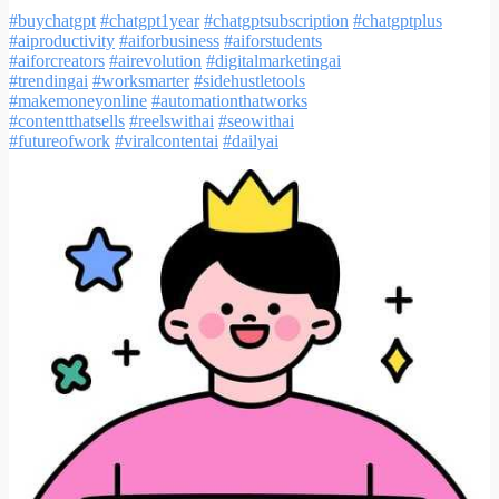
#buychatgpt
#chatgpt1year
#chatgptsubscription
#chatgptplus
#aiproductivity
#aiforbusiness
#aiforstudents
#aiforcreators
#airevolution
#digitalmarketingai
#trendingai
#worksmarter
#sidehustletools
#makemoneyonline
#automationthatworks
#contentthatsells
#reelswithai
#seowithai
#futureofwork
#viralcontentai
#dailyai