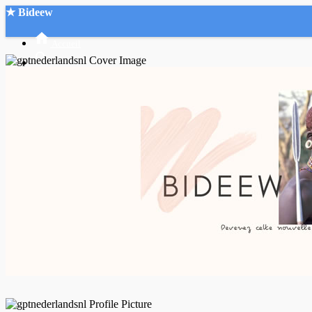
★ Bideew
Accueil
Recherche Avancée
Mon compte
Connexion
Créer un compte
Mode nuit