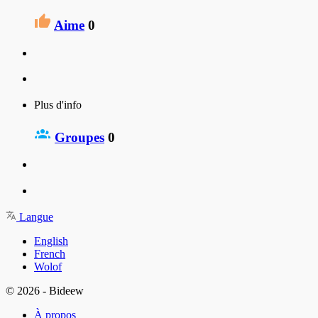
Aime
0
Plus d'info
Groupes
0
Langue
English
French
Wolof
© 2026 - Bideew
À propos