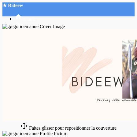
★ Bideew
Accueil
Recherche Avancée
Mon compte
Connexion
Créer un compte
Mode nuit
Faites glisser pour repositionner la couverture