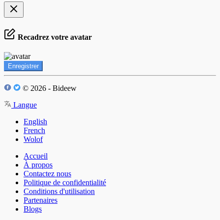
Recadrez votre avatar
Enregistrer
© 2026 - Bideew
Langue
English
French
Wolof
Accueil
À propos
Contactez nous
Politique de confidentialité
Conditions d'utilisation
Partenaires
Blogs