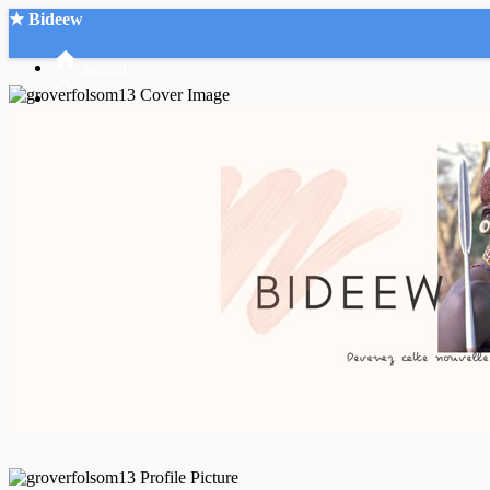
★ Bideew
Accueil
Recherche Avancée
Mon compte
Connexion
Créer un compte
Mode nuit