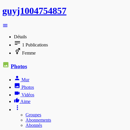
guyj1004754857
Détails
1
Publications
Femme
Photos
Mur
Photos
Vidéos
Aime
Groupes
Abonnements
Abonnés