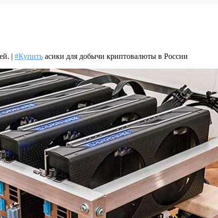
ей. |
#Купить
асики для добычи криптовалюты в России