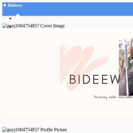
★ Bideew
Accueil
Recherche Avancée
Mon compte
Connexion
Créer un compte
Mode nuit