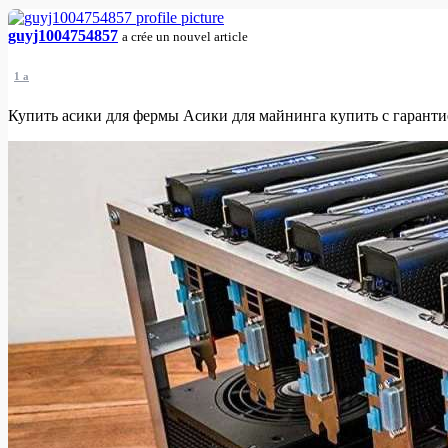
guyj1004754857
a crée un nouvel article
1 a
Купить асики для фермы Асики для майнинга купить с гаранти