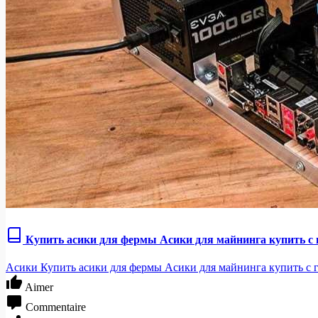
Купить асики для фермы Асики для майнинга купить с 
Асики Купить асики для фермы Асики для майнинга купить с г
Aimer
Commentaire