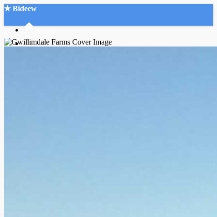
★ Bideew
Accueil
Recherche Avancée
Mon compte
Connexion
Créer un compte
Mode nuit