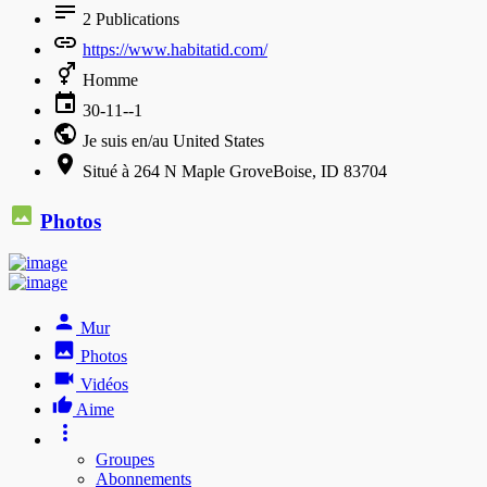
2
Publications
https://www.habitatid.com/
Homme
30-11--1
Je suis en/au United States
Situé à 264 N Maple GroveBoise, ID 83704
Photos
Mur
Photos
Vidéos
Aime
Groupes
Abonnements