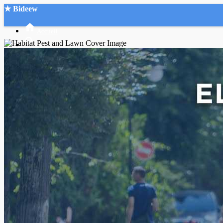
★ Bideew
Accueil
Recherche Avancée
Mon compte
Connexion
Créer un compte
Mode nuit