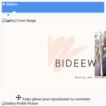
★ Bideew
Accueil
Recherche Avancée
Mon compte
Connexion
Créer un compte
Mode nuit
Faites glisser pour repositionner la couverture