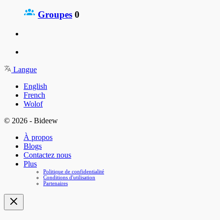
Groupes
0
Langue
English
French
Wolof
© 2026 - Bideew
À propos
Blogs
Contactez nous
Plus
Politique de confidentialité
Conditions d'utilisation
Partenaires