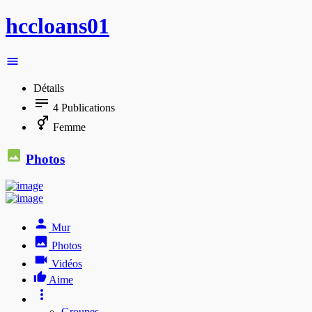
hccloans01
Détails
4
Publications
Femme
Photos
Mur
Photos
Vidéos
Aime
Groupes