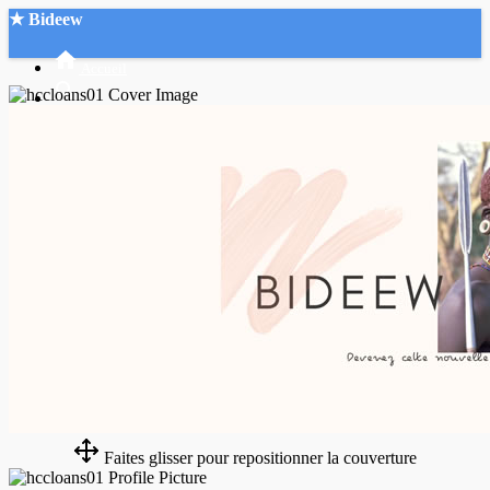
★ Bideew
Accueil
Recherche Avancée
Mon compte
Connexion
Créer un compte
Mode nuit
Faites glisser pour repositionner la couverture