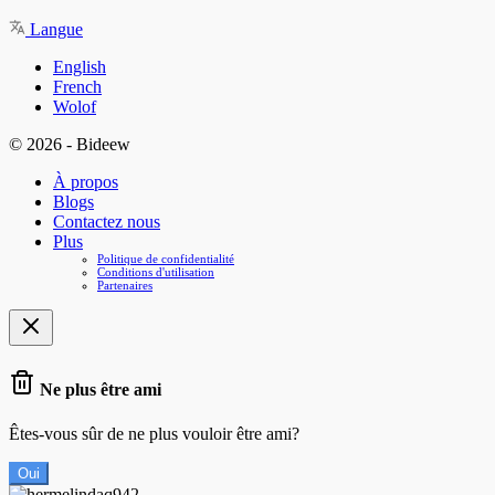
Langue
English
French
Wolof
© 2026 - Bideew
À propos
Blogs
Contactez nous
Plus
Politique de confidentialité
Conditions d'utilisation
Partenaires
Ne plus être ami
Êtes-vous sûr de ne plus vouloir être ami?
Oui