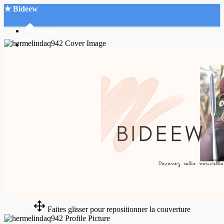
★ Bideew
Accueil
Recherche Avancée
Mon compte
Connexion
Créer un compte
Mode nuit
Faites glisser pour repositionner la couverture