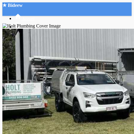
★ Bideew
Accueil
Recherche Avancée
Mon compte
Connexion
Créer un compte
Mode nuit