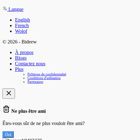
Langue
English
French
Wolof
© 2026 - Bideew
À propos
Blogs
Contactez nous
Plus
Politique de confidentialité
Conditions d'utilisation
Partenaires
Ne plus être ami
Êtes-vous sûr de ne plus vouloir être ami?
Oui