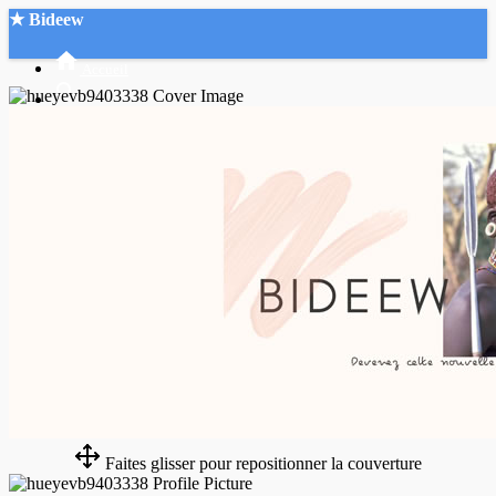
★ Bideew
Accueil
Recherche Avancée
Mon compte
Connexion
Créer un compte
Mode nuit
Faites glisser pour repositionner la couverture