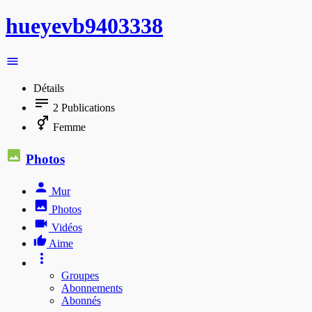
hueyevb9403338
Détails
2
Publications
Femme
Photos
Mur
Photos
Vidéos
Aime
Groupes
Abonnements
Abonnés