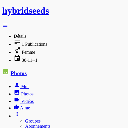
hybridseeds
Détails
1
Publications
Femme
30-11--1
Photos
Mur
Photos
Vidéos
Aime
Groupes
Abonnements