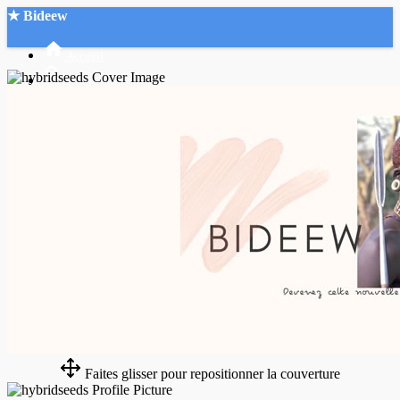
★ Bideew
Accueil
Recherche Avancée
Mon compte
Connexion
Créer un compte
Mode nuit
Faites glisser pour repositionner la couverture