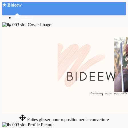
★ Bideew
Accueil
Recherche Avancée
Mon compte
Connexion
Créer un compte
Mode nuit
Faites glisser pour repositionner la couverture