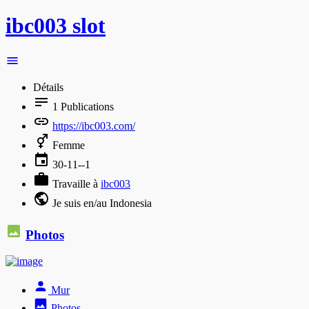
ibc003 slot
Détails
1
Publications
https://ibc003.com/
Femme
30-11--1
Travaille à
ibc003
Je suis en/au Indonesia
Photos
Mur
Photos