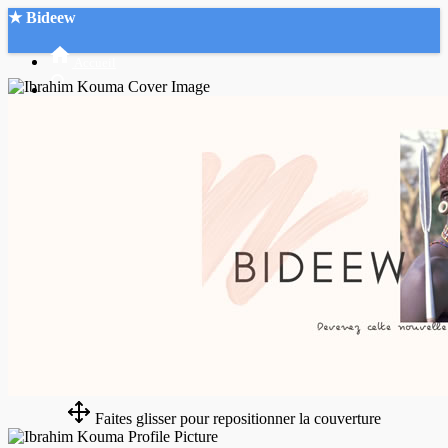
★ Bideew
Accueil
Recherche Avancée
Mon compte
Connexion
Créer un compte
Mode nuit
Faites glisser pour repositionner la couverture