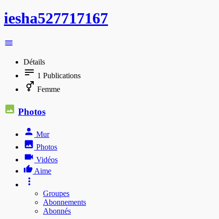
iesha527717167
Détails
1
Publications
Femme
Photos
Mur
Photos
Vidéos
Aime
Groupes
Abonnements
Abonnés