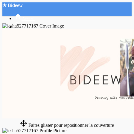
★ Bideew
Accueil
Recherche Avancée
Mon compte
Connexion
Créer un compte
Mode nuit
Faites glisser pour repositionner la couverture