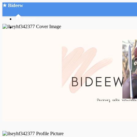
★ Bideew
Accueil
Recherche Avancée
Mon compte
Connexion
Créer un compte
Mode nuit