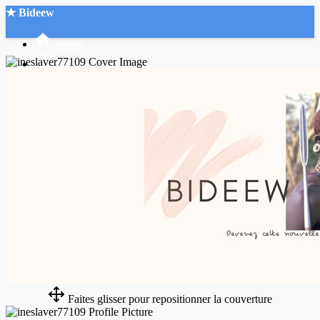
★ Bideew
Accueil
Recherche Avancée
Mon compte
Connexion
Créer un compte
Mode nuit
Faites glisser pour repositionner la couverture