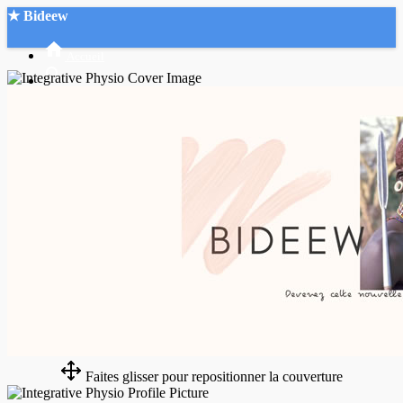
★ Bideew
Accueil
Recherche Avancée
Mon compte
Connexion
Créer un compte
Mode nuit
Faites glisser pour repositionner la couverture