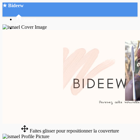
★ Bideew
Accueil
Recherche Avancée
Mon compte
Connexion
Créer un compte
Mode nuit
Faites glisser pour repositionner la couverture