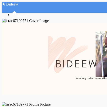
★ Bideew
Accueil
Recherche Avancée
Mon compte
Connexion
Créer un compte
Mode nuit