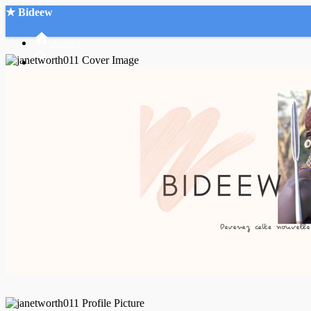
★ Bideew
Accueil
Recherche Avancée
Mon compte
Connexion
Créer un compte
Mode nuit