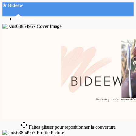
★ Bideew
Accueil
Recherche Avancée
Mon compte
Connexion
Créer un compte
Mode nuit
Faites glisser pour repositionner la couverture