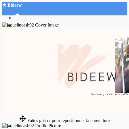
★ Bideew
Accueil
Recherche Avancée
Mon compte
Connexion
Créer un compte
Mode nuit
Faites glisser pour repositionner la couverture