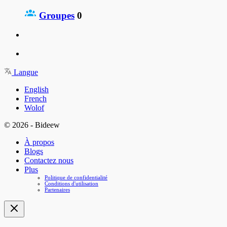
Groupes
0
Langue
English
French
Wolof
© 2026 - Bideew
À propos
Blogs
Contactez nous
Plus
Politique de confidentialité
Conditions d'utilisation
Partenaires