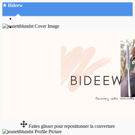
★ Bideew
Accueil
Recherche Avancée
Mon compte
Connexion
Créer un compte
Mode nuit
Faites glisser pour repositionner la couverture