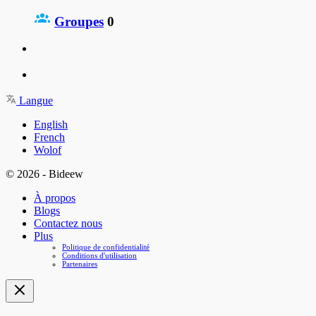
Groupes
0
Langue
English
French
Wolof
© 2026 - Bideew
À propos
Blogs
Contactez nous
Plus
Politique de confidentialité
Conditions d'utilisation
Partenaires