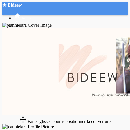
★ Bideew
Accueil
Recherche Avancée
Mon compte
Connexion
Créer un compte
Mode nuit
Faites glisser pour repositionner la couverture