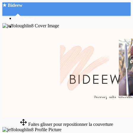
★ Bideew
Accueil
Recherche Avancée
Mon compte
Connexion
Créer un compte
Mode nuit
Faites glisser pour repositionner la couverture