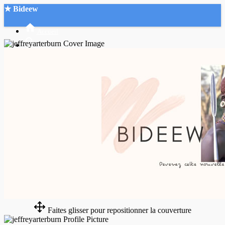
★ Bideew
Accueil
Recherche Avancée
Mon compte
Connexion
Créer un compte
Mode nuit
Faites glisser pour repositionner la couverture