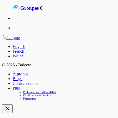
Groupes
0
Langue
English
French
Wolof
© 2026 - Bideew
À propos
Blogs
Contactez nous
Plus
Politique de confidentialité
Conditions d'utilisation
Partenaires