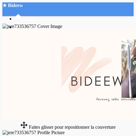
★ Bideew
Accueil
Recherche Avancée
Mon compte
Connexion
Créer un compte
Mode nuit
Faites glisser pour repositionner la couverture