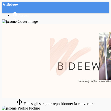
★ Bideew
Accueil
Recherche Avancée
Mon compte
Connexion
Créer un compte
Mode nuit
Faites glisser pour repositionner la couverture