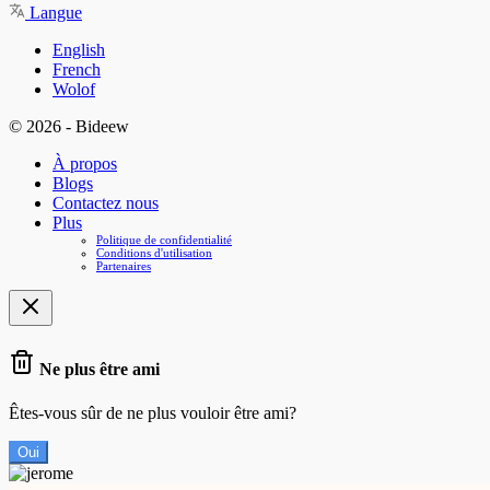
Langue
English
French
Wolof
© 2026 - Bideew
À propos
Blogs
Contactez nous
Plus
Politique de confidentialité
Conditions d'utilisation
Partenaires
Ne plus être ami
Êtes-vous sûr de ne plus vouloir être ami?
Oui