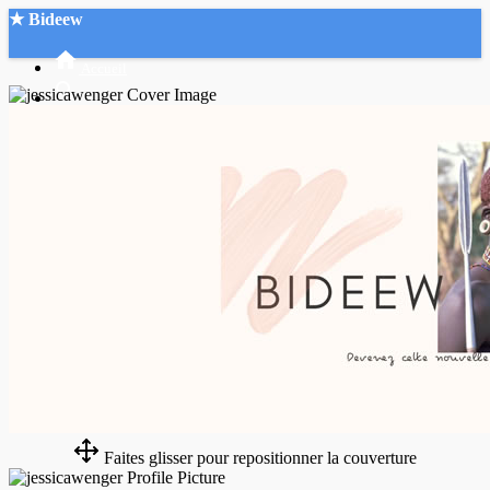
★ Bideew
Accueil
Recherche Avancée
Mon compte
Connexion
Créer un compte
Mode nuit
Faites glisser pour repositionner la couverture