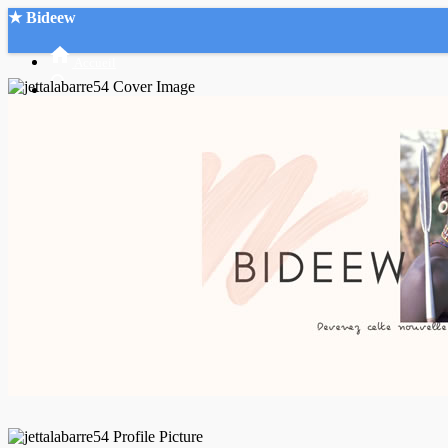
★ Bideew
Accueil
Recherche Avancée
Mon compte
Connexion
Créer un compte
Mode nuit