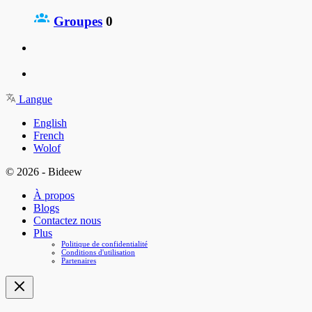
Groupes
0
Langue
English
French
Wolof
© 2026 - Bideew
À propos
Blogs
Contactez nous
Plus
Politique de confidentialité
Conditions d'utilisation
Partenaires