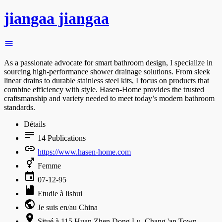
jiangaa jiangaa
As a passionate advocate for smart bathroom design, I specialize in
sourcing high-performance shower drainage solutions. From sleek
linear drains to durable stainless steel kits, I focus on products that
combine efficiency with style. Hasen-Home provides the trusted
craftsmanship and variety needed to meet today’s modern bathroom
standards.
Détails
14
Publications
https://www.hasen-home.com
Femme
07-12-95
Etudie à lishui
Je suis en/au China
Situé à 115 Huan Zhen Dong Lu, Chang 'an Town,