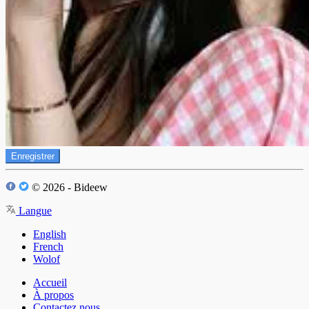
Enregistrer
© 2026 - Bideew
Langue
English
French
Wolof
Accueil
À propos
Contactez nous