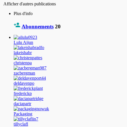
Afficher d'autres publications
Plus d'info
Abonnements
20
Lulu Aijun
lakeishabr
christenpa
zacbergman
deldavenpo
frederickp
daciapartr
Packaging
tillyclafl