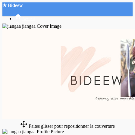
★ Bideew
Accueil
Recherche Avancée
Mon compte
Connexion
Créer un compte
Mode nuit
Faites glisser pour repositionner la couverture