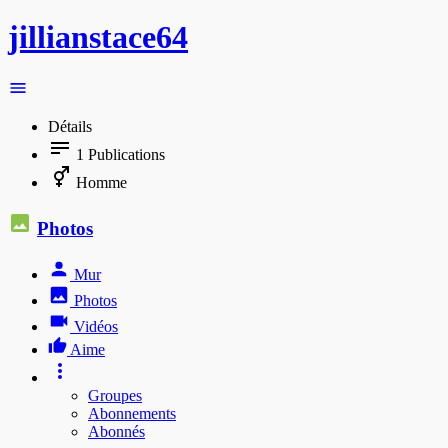
jillianstace64
Détails
1
Publications
Homme
Photos
Mur
Photos
Vidéos
Aime
Groupes
Abonnements
Abonnés