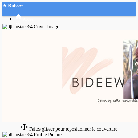
★ Bideew
Accueil
Recherche Avancée
Mon compte
Connexion
Créer un compte
Mode nuit
Faites glisser pour repositionner la couverture