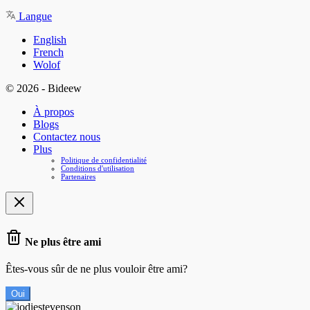
Langue
English
French
Wolof
© 2026 - Bideew
À propos
Blogs
Contactez nous
Plus
Politique de confidentialité
Conditions d'utilisation
Partenaires
Ne plus être ami
Êtes-vous sûr de ne plus vouloir être ami?
Oui