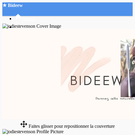
★ Bideew
Accueil
Recherche Avancée
Mon compte
Connexion
Créer un compte
Mode nuit
Faites glisser pour repositionner la couverture