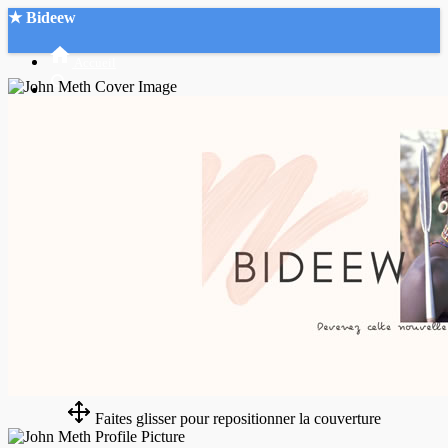
★ Bideew
Accueil
Recherche Avancée
Mon compte
Connexion
Créer un compte
Mode nuit
Faites glisser pour repositionner la couverture